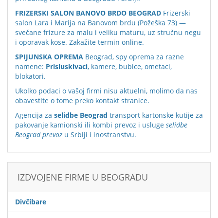
FRIZERSKI SALON BANOVO BRDO BEOGRAD
Frizerski
salon Lara i Marija na Banovom brdu (Požeška 73) —
svečane frizure za malu i veliku maturu, uz stručnu negu
i oporavak kose. Zakažite termin online.
SPIJUNSKA OPREMA
Beograd, spy oprema za razne
namene:
Prisluskivaci
, kamere, bubice, ometaci,
blokatori.
Ukolko podaci o vašoj firmi nisu aktuelni, molimo da nas
obavestite o tome preko
kontakt stranice
.
Agencija za
selidbe Beograd
transport kartonske kutije za
pakovanje kamionski ili kombi prevoz i usluge
selidbe
Beograd prevoz
u Srbiji i inostranstvu.
IZDVOJENE FIRME U BEOGRADU
Divčibare