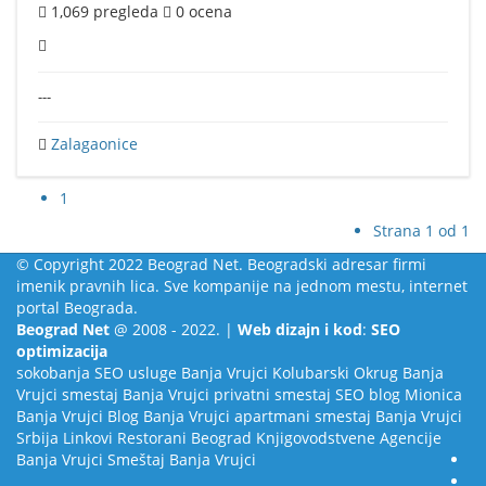
1,069
pregleda
0
ocena
---
Zalagaonice
1
Strana 1 od 1
© Copyright 2022 Beograd Net. Beogradski adresar firmi
imenik pravnih lica. Sve kompanije na jednom mestu, internet
portal Beograda.
Beograd Net
@ 2008 - 2022. |
Web dizajn i kod
:
SEO
optimizacija
sokobanja
SEO usluge
Banja Vrujci
Kolubarski Okrug
Banja
Vrujci smestaj
Banja Vrujci privatni smestaj
SEO blog
Mionica
Banja Vrujci Blog
Banja Vrujci apartmani smestaj
Banja Vrujci
Srbija
Linkovi
Restorani Beograd
Knjigovodstvene Agencije
Banja Vrujci Smeštaj
Banja Vrujci