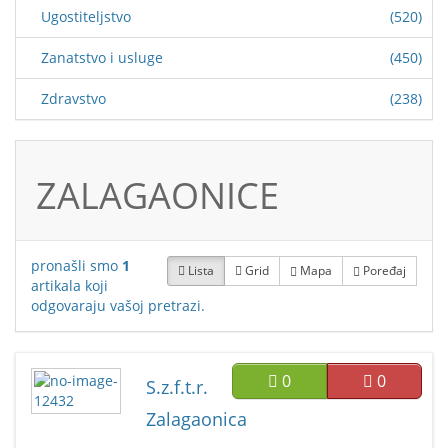
Ugostiteljstvo
(520)
Zanatstvo i usluge
(450)
Zdravstvo
(238)
ZALAGAONICE
pronašli smo
1
Lista
Grid
Mapa
Poređaj
artikala koji
odgovaraju vašoj pretrazi.
0
0
S.z.f.t.r.
Zalagaonica