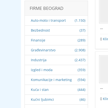
FIRME BEOGRAD
Auto-moto i transport
(1.150)
---
Bezbednost
(37)
Kli
Finansije
(289)
Građevinarstvo
(2.908)
Industrija
(2.437)
Izgled i moda
(359)
Komunikacije i marketing
(594)
---
Kuća i stan
(444)
Kli
Kućni ljubimci
(46)