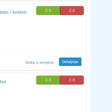
0
0
etes i bolesti
Detaljnije
Dodaj u omiljene
0
0
stvo