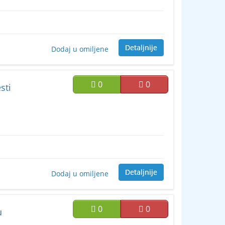
Detaljnije
Dodaj u omiljene
0
0
sti
Detaljnije
Dodaj u omiljene
0
0
u