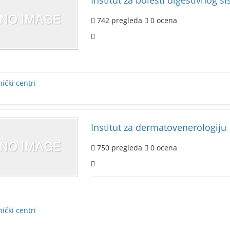
Institut za bolesti digestivnog s
742
pregleda
0
ocena
nički centri
Institut za dermatovenerologiju
750
pregleda
0
ocena
nički centri