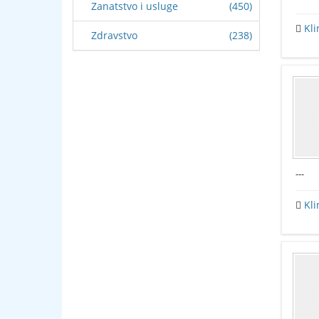
Zanatstvo i usluge
(450)
Kli
Zdravstvo
(238)
---
Kli