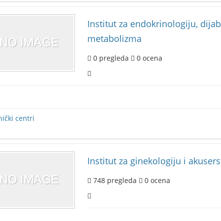
Institut za endokrinologiju, dijab
metabolizma
0
pregleda
0
ocena
nički centri
Institut za ginekologiju i akuser
748
pregleda
0
ocena