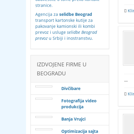
stranice
.
Kli
Agencija za
selidbe Beograd
transport kartonske kutije za
pakovanje kamionski ili kombi
prevoz i usluge
selidbe Beograd
prevoz
u Srbiji i inostranstvu.
IZDVOJENE FIRME U
BEOGRADU
---
Divčibare
Kli
Fotografija video
produkcija
Banja Vrujci
Optimizacija sajta