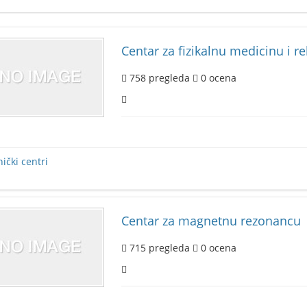
Centar za fizikalnu medicinu i re
758
pregleda
0
ocena
nički centri
Centar za magnetnu rezonancu
715
pregleda
0
ocena