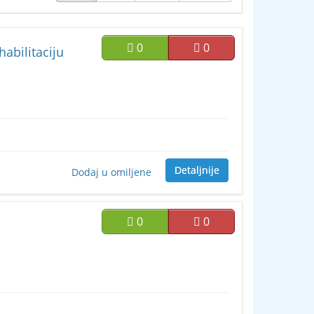
0
0
habilitaciju
Detaljnije
Dodaj u omiljene
0
0