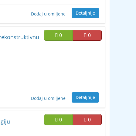
Detaljnije
Dodaj u omiljene
0
0
 rekonstruktivnu
Detaljnije
Dodaj u omiljene
0
0
ogiju