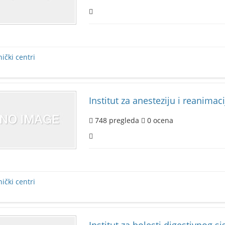
nički centri
Institut za anesteziju i reanimaci
748
pregleda
0
ocena
nički centri