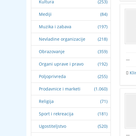
Kultura
(253)
Mediji
(84)
Muzika i zabava
(197)
Nevladine organizacije
(218)
Obrazovanje
(359)
---
Organi uprave i pravo
(192)
Kli
Poljoprivreda
(255)
Prodavnice i marketi
(1.060)
Religija
(71)
Sport i rekreacija
(181)
Ugostiteljstvo
(520)
---