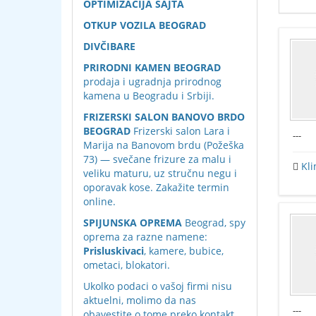
OPTIMIZACIJA SAJTA
OTKUP VOZILA BEOGRAD
DIVČIBARE
PRIRODNI KAMEN BEOGRAD
prodaja i ugradnja prirodnog
kamena u Beogradu i Srbiji.
FRIZERSKI SALON BANOVO BRDO
BEOGRAD
Frizerski salon Lara i
---
Marija na Banovom brdu (Požeška
73) — svečane frizure za malu i
Kli
veliku maturu, uz stručnu negu i
oporavak kose. Zakažite termin
online.
SPIJUNSKA OPREMA
Beograd, spy
oprema za razne namene:
Prisluskivaci
, kamere, bubice,
ometaci, blokatori.
Ukolko podaci o vašoj firmi nisu
aktuelni, molimo da nas
---
obavestite o tome preko
kontakt