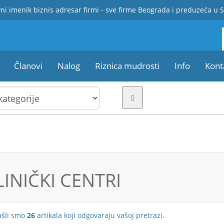
ni imenik biznis adresar firmi - sve firme Beograda i preduzeća u S
Članovi
Nalog
Riznica mudrosti
Info
Kont
LINIČKI CENTRI
ašli smo
26
artikala koji odgovaraju vašoj pretrazi.