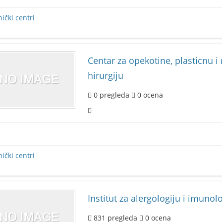
nički centri
Centar za opekotine, plasticnu i
hirurgiju
0
pregleda
0
ocena
nički centri
Institut za alergologiju i imunol
831
pregleda
0
ocena