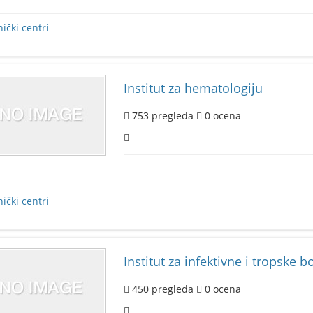
nički centri
Institut za hematologiju
753
pregleda
0
ocena
nički centri
Institut za infektivne i tropske bo
450
pregleda
0
ocena