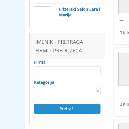
Frizerski Salon Lara i
Marija
---
Kli
IMENIK - PRETRAGA
FIRMI I PREDUZEĆA
Firma
Kategorija
---
Kli
Pretraži