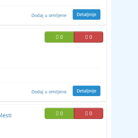
Detaljnije
Dodaj u omiljene
0
0
Detaljnije
Dodaj u omiljene
0
0
lesti