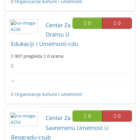
Organizacije kulture i umetnosti
0
0
Centar Za
Dramu U
Edukaciji I Umetnosti-cdu
907
pregleda
0
ocena
---
Organizacije kulture i umetnosti
0
0
Centar Za
Savremenu Umetnost U
Beogradu-csub