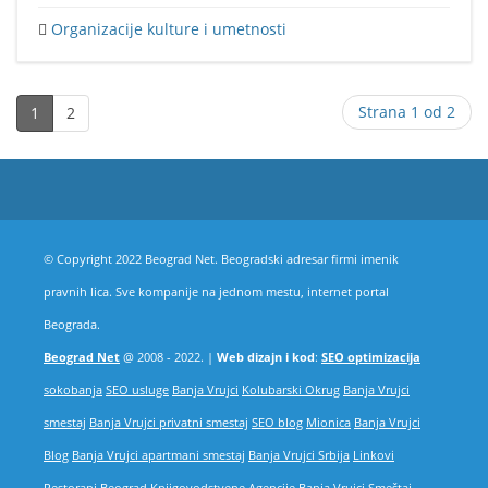
Organizacije kulture i umetnosti
Strana 1 od 2
1
2
© Copyright 2022 Beograd Net. Beogradski adresar firmi imenik
pravnih lica. Sve kompanije na jednom mestu, internet portal
Beograda.
Beograd Net
@ 2008 - 2022. |
Web dizajn i kod
:
SEO optimizacija
sokobanja
SEO usluge
Banja Vrujci
Kolubarski Okrug
Banja Vrujci
smestaj
Banja Vrujci privatni smestaj
SEO blog
Mionica
Banja Vrujci
Blog
Banja Vrujci apartmani smestaj
Banja Vrujci Srbija
Linkovi
Restorani Beograd
Knjigovodstvene Agencije
Banja Vrujci Smeštaj