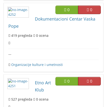
0
0
Dokumentacioni Centar Vaska
Pope
419
pregleda
0
ocena
---
Organizacije kulture i umetnosti
0
0
Etno Art
Klub
527
pregleda
0
ocena