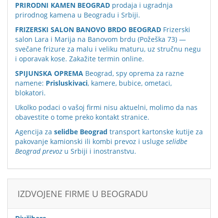
PRIRODNI KAMEN BEOGRAD
prodaja i ugradnja
prirodnog kamena u Beogradu i Srbiji.
FRIZERSKI SALON BANOVO BRDO BEOGRAD
Frizerski
salon Lara i Marija na Banovom brdu (Požeška 73) —
svečane frizure za malu i veliku maturu, uz stručnu negu
i oporavak kose. Zakažite termin online.
SPIJUNSKA OPREMA
Beograd, spy oprema za razne
namene:
Prisluskivaci
, kamere, bubice, ometaci,
blokatori.
Ukolko podaci o vašoj firmi nisu aktuelni, molimo da nas
obavestite o tome preko
kontakt stranice
.
Agencija za
selidbe Beograd
transport kartonske kutije za
pakovanje kamionski ili kombi prevoz i usluge
selidbe
Beograd prevoz
u Srbiji i inostranstvu.
IZDVOJENE FIRME U BEOGRADU