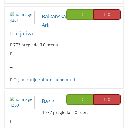
0
0
Balkanska
Art
Inicijativa
773
pregleda
0
ocena
---
Organizacije kulture i umetnosti
0
0
Basis
787
pregleda
0
ocena