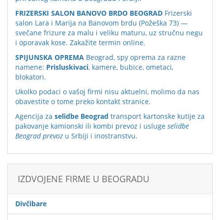
FRIZERSKI SALON BANOVO BRDO BEOGRAD
Frizerski
salon Lara i Marija na Banovom brdu (Požeška 73) —
svečane frizure za malu i veliku maturu, uz stručnu negu
i oporavak kose. Zakažite termin online.
SPIJUNSKA OPREMA
Beograd, spy oprema za razne
namene:
Prisluskivaci
, kamere, bubice, ometaci,
blokatori.
Ukolko podaci o vašoj firmi nisu aktuelni, molimo da nas
obavestite o tome preko
kontakt stranice
.
Agencija za
selidbe Beograd
transport kartonske kutije za
pakovanje kamionski ili kombi prevoz i usluge
selidbe
Beograd prevoz
u Srbiji i inostranstvu.
IZDVOJENE FIRME U BEOGRADU
Divčibare