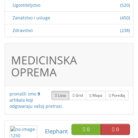
Ugostiteljstvo
(520)
Zanatstvo i usluge
(450)
Zdravstvo
(238)
MEDICINSKA
OPREMA
pronašli smo
9
Lista
Grid
Mapa
Poređaj
artikala koji
odgovaraju vašoj pretrazi.
0
0
Elephant