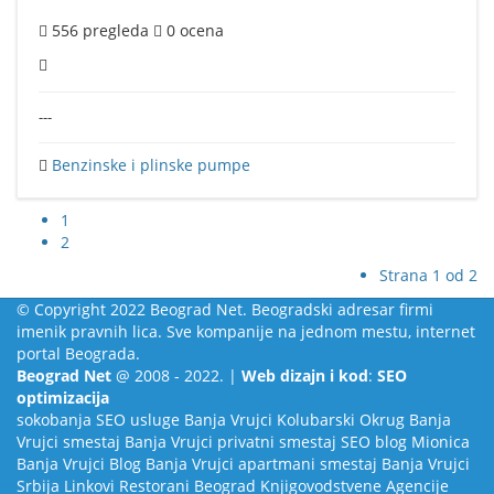
556
pregleda
0
ocena
---
Benzinske i plinske pumpe
1
2
Strana 1 od 2
© Copyright 2022 Beograd Net. Beogradski adresar firmi
imenik pravnih lica. Sve kompanije na jednom mestu, internet
portal Beograda.
Beograd Net
@ 2008 - 2022. |
Web dizajn i kod
:
SEO
optimizacija
sokobanja
SEO usluge
Banja Vrujci
Kolubarski Okrug
Banja
Vrujci smestaj
Banja Vrujci privatni smestaj
SEO blog
Mionica
Banja Vrujci Blog
Banja Vrujci apartmani smestaj
Banja Vrujci
Srbija
Linkovi
Restorani Beograd
Knjigovodstvene Agencije