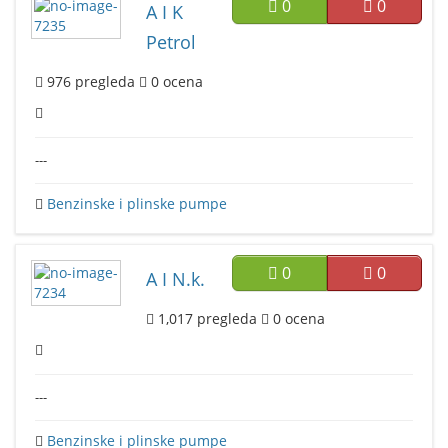
0
0
A I K
Petrol
976
pregleda
0
ocena
---
Benzinske i plinske pumpe
0
0
A I N.k.
1,017
pregleda
0
ocena
---
Benzinske i plinske pumpe