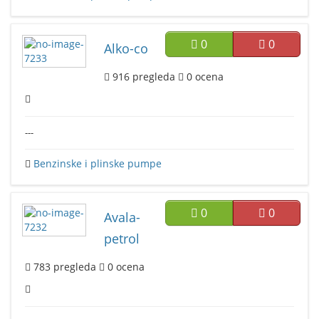
0
0
Alko-co
916
pregleda
0
ocena
---
Benzinske i plinske pumpe
0
0
Avala-
petrol
783
pregleda
0
ocena