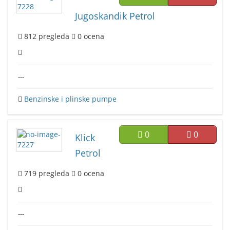
Jugoskandik Petrol
812
pregleda
0
ocena
---
Benzinske i plinske pumpe
0
0
Klick
Petrol
719
pregleda
0
ocena
---