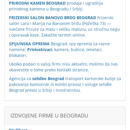
PRIRODNI KAMEN BEOGRAD
prodaja i ugradnja
prirodnog kamena u Beogradu i Srbiji.
FRIZERSKI SALON BANOVO BRDO BEOGRAD
Frizerski
salon Lara i Marija na Banovom brdu (Požeška 73) —
svečane frizure za malu i veliku maturu, uz stručnu negu
i oporavak kose. Zakažite termin online.
SPIJUNSKA OPREMA
Beograd, spy oprema za razne
namene:
Prisluskivaci
, kamere, bubice, ometaci,
blokatori.
Ukolko podaci o vašoj firmi nisu aktuelni, molimo da nas
obavestite o tome preko
kontakt stranice
.
Agencija za
selidbe Beograd
transport kartonske kutije za
pakovanje kamionski ili kombi prevoz i usluge
selidbe
Beograd prevoz
u Srbiji i inostranstvu.
IZDVOJENE FIRME U BEOGRADU