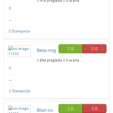
918
pregleda
0
ocena
---
Štamparije
0
0
Beta-mig
894
pregleda
0
ocena
---
Štamparije
0
0
Blan-co