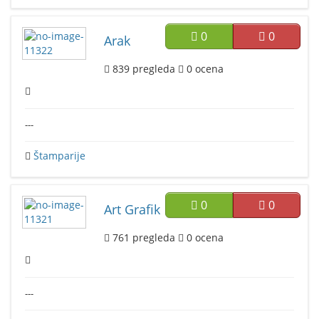
0
0
Arak
839
pregleda
0
ocena
---
Štamparije
0
0
Art Grafik
761
pregleda
0
ocena
---