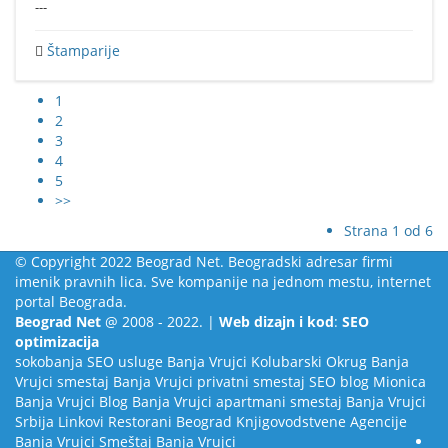
---
Štamparije
1
2
3
4
5
>>
Strana 1 od 6
© Copyright 2022 Beograd Net. Beogradski adresar firmi
imenik pravnih lica. Sve kompanije na jednom mestu, internet
portal Beograda.
Beograd Net
@ 2008 - 2022. |
Web dizajn i kod
:
SEO
optimizacija
sokobanja
SEO usluge
Banja Vrujci
Kolubarski Okrug
Banja
Vrujci smestaj
Banja Vrujci privatni smestaj
SEO blog
Mionica
Banja Vrujci Blog
Banja Vrujci apartmani smestaj
Banja Vrujci
Srbija
Linkovi
Restorani Beograd
Knjigovodstvene Agencije
Banja Vrujci Smeštaj
Banja Vrujci