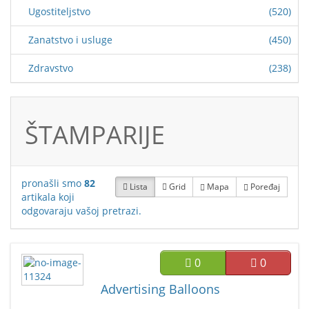
Ugostiteljstvo
(520)
Zanatstvo i usluge
(450)
Zdravstvo
(238)
ŠTAMPARIJE
pronašli smo
82
Lista
Grid
Mapa
Poređaj
artikala koji
odgovaraju vašoj pretrazi.
0
0
Advertising Balloons