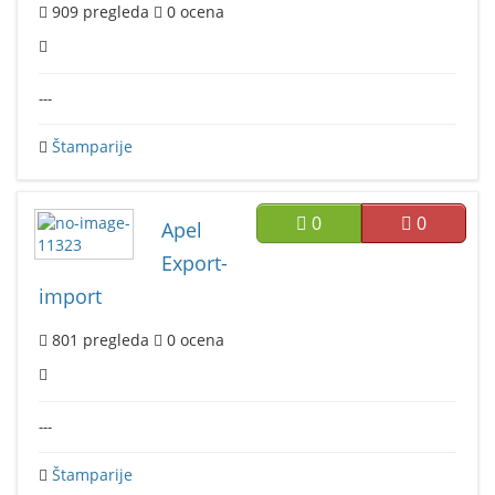
909
pregleda
0
ocena
---
Štamparije
0
0
Apel
Export-
import
801
pregleda
0
ocena
---
Štamparije