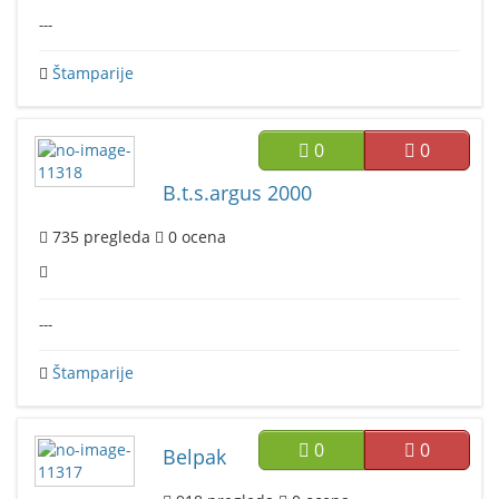
---
Štamparije
0
0
B.t.s.argus 2000
735
pregleda
0
ocena
---
Štamparije
0
0
Belpak