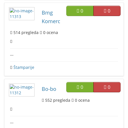
0
0
Bmg
Komerc
514
pregleda
0
ocena
---
Štamparije
0
0
Bo-bo
552
pregleda
0
ocena
---