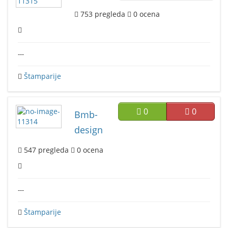
753
pregleda
0
ocena
---
Štamparije
0
0
Bmb-
design
547
pregleda
0
ocena
---
Štamparije