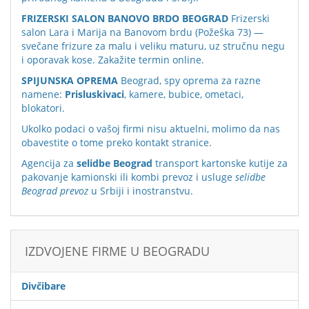
FRIZERSKI SALON BANOVO BRDO BEOGRAD
Frizerski
salon Lara i Marija na Banovom brdu (Požeška 73) —
svečane frizure za malu i veliku maturu, uz stručnu negu
i oporavak kose. Zakažite termin online.
SPIJUNSKA OPREMA
Beograd, spy oprema za razne
namene:
Prisluskivaci
, kamere, bubice, ometaci,
blokatori.
Ukolko podaci o vašoj firmi nisu aktuelni, molimo da nas
obavestite o tome preko
kontakt stranice
.
Agencija za
selidbe Beograd
transport kartonske kutije za
pakovanje kamionski ili kombi prevoz i usluge
selidbe
Beograd prevoz
u Srbiji i inostranstvu.
IZDVOJENE FIRME U BEOGRADU
Divčibare