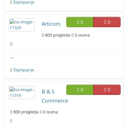
Štamparije
0
0
Articom
803
pregleda
0
ocena
---
Štamparije
0
0
B & S
Commerce
800
pregleda
0
ocena