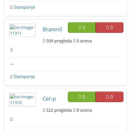
Štamparije
0
0
Branmil
509
pregleda
0
ocena
---
Štamparije
0
0
Cer-p
522
pregleda
0
ocena