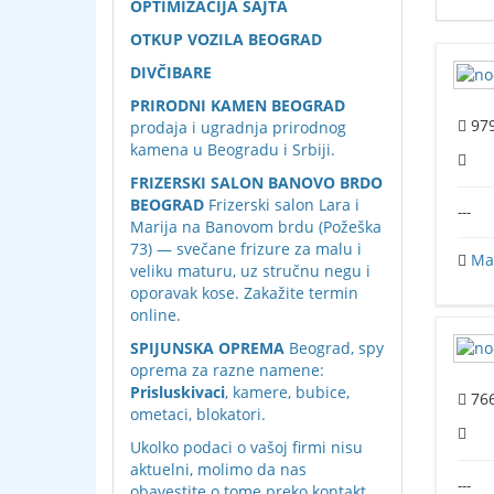
OPTIMIZACIJA SAJTA
OTKUP VOZILA BEOGRAD
DIVČIBARE
PRIRODNI KAMEN BEOGRAD
97
prodaja i ugradnja prirodnog
kamena u Beogradu i Srbiji.
FRIZERSKI SALON BANOVO BRDO
BEOGRAD
Frizerski salon Lara i
---
Marija na Banovom brdu (Požeška
73) — svečane frizure za malu i
Maš
veliku maturu, uz stručnu negu i
oporavak kose. Zakažite termin
online.
SPIJUNSKA OPREMA
Beograd, spy
oprema za razne namene:
Prisluskivaci
, kamere, bubice,
76
ometaci, blokatori.
Ukolko podaci o vašoj firmi nisu
aktuelni, molimo da nas
---
obavestite o tome preko
kontakt