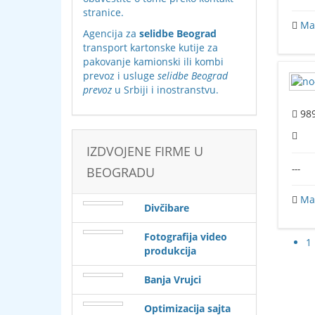
stranice
.
Maš
Agencija za
selidbe Beograd
transport kartonske kutije za
pakovanje kamionski ili kombi
prevoz i usluge
selidbe Beograd
prevoz
u Srbiji i inostranstvu.
98
IZDVOJENE FIRME U
---
BEOGRADU
Maš
Divčibare
Fotografija video
1
produkcija
Banja Vrujci
Optimizacija sajta