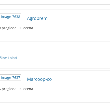
Agroprem
9
pregleda
0
ocena
ine i alati
Marcoop-co
6
pregleda
0
ocena