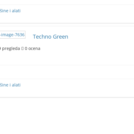
ine i alati
Techno Green
9
pregleda
0
ocena
ine i alati