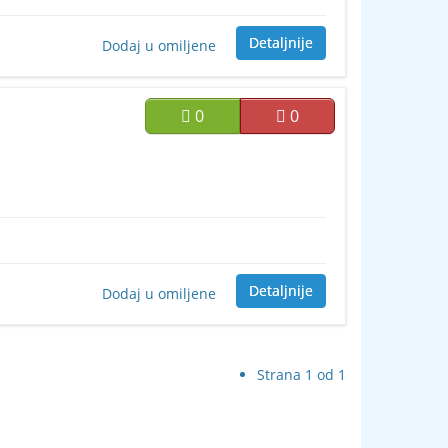
Detaljnije
Dodaj u omiljene
0
0
Detaljnije
Dodaj u omiljene
Strana 1 od 1