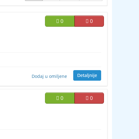
0
0
Detaljnije
Dodaj u omiljene
0
0