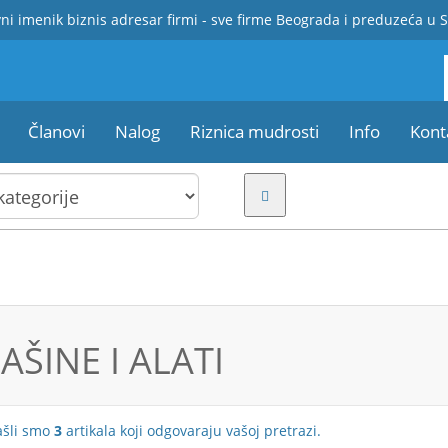
ni imenik biznis adresar firmi - sve firme Beograda i preduzeća u S
Članovi
Nalog
Riznica mudrosti
Info
Kont
AŠINE I ALATI
ašli smo
3
artikala koji odgovaraju vašoj pretrazi.