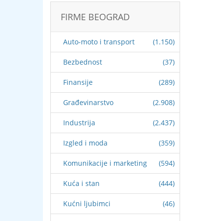
FIRME BEOGRAD
Auto-moto i transport
(1.150)
Bezbednost
(37)
Finansije
(289)
Građevinarstvo
(2.908)
Industrija
(2.437)
Izgled i moda
(359)
Komunikacije i marketing
(594)
Kuća i stan
(444)
Kućni ljubimci
(46)