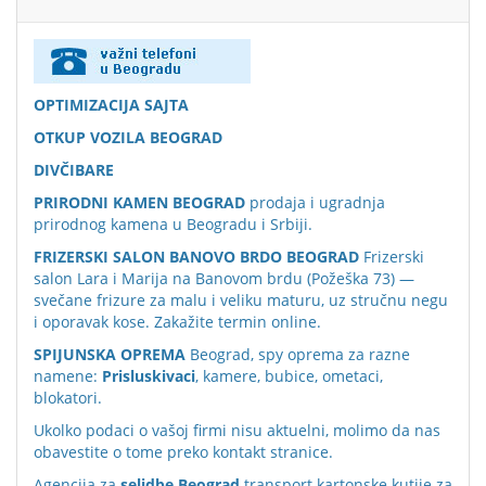
OPTIMIZACIJA SAJTA
OTKUP VOZILA BEOGRAD
DIVČIBARE
PRIRODNI KAMEN BEOGRAD
prodaja i ugradnja
prirodnog kamena u Beogradu i Srbiji.
FRIZERSKI SALON BANOVO BRDO BEOGRAD
Frizerski
salon Lara i Marija na Banovom brdu (Požeška 73) —
svečane frizure za malu i veliku maturu, uz stručnu negu
i oporavak kose. Zakažite termin online.
SPIJUNSKA OPREMA
Beograd, spy oprema za razne
namene:
Prisluskivaci
, kamere, bubice, ometaci,
blokatori.
Ukolko podaci o vašoj firmi nisu aktuelni, molimo da nas
obavestite o tome preko
kontakt stranice
.
Agencija za
selidbe Beograd
transport kartonske kutije za