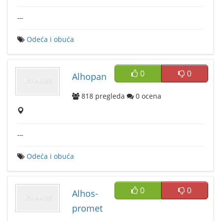
---
Odeća i obuća
0
0
Alhopan
818
pregleda
0
ocena
---
Odeća i obuća
0
0
Alhos-
promet