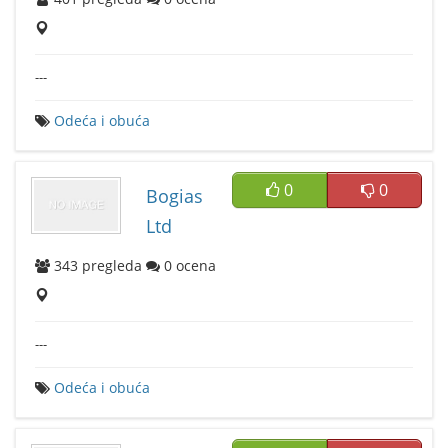
---
Odeća i obuća
0
0
Bogias
Ltd
343
pregleda
0
ocena
---
Odeća i obuća