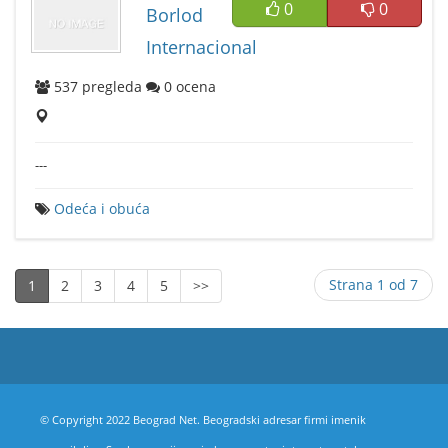
0
0
Borlod
Internacional
537
pregleda
0
ocena
---
Odeća i obuća
Strana 1 od 7
1
2
3
4
5
>>
© Copyright 2022 Beograd Net. Beogradski adresar firmi imenik