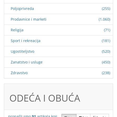
Poljoprivreda
(255)
Prodavnice i marketi
(1.060)
Religija
(71)
Sport i rekreacija
(181)
Ugostiteljstvo
(520)
Zanatstvo i usluge
(450)
Zdravstvo
(238)
ODEĆA I OBUĆA
pronašli smo
91
artikala koji