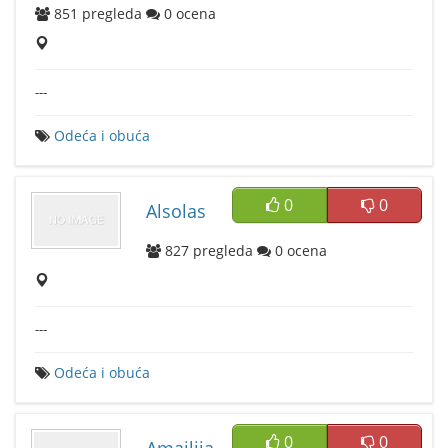
851
pregleda
0
ocena
---
Odeća i obuća
0
0
Alsolas
827
pregleda
0
ocena
---
Odeća i obuća
0
0