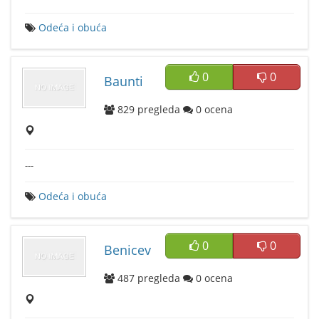
Odeća i obuća
0
0
Baunti
829
pregleda
0
ocena
---
Odeća i obuća
0
0
Benicev
487
pregleda
0
ocena