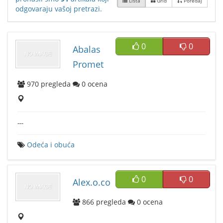
Lista
Grid
Poređaj
odgovaraju vašoj pretrazi.
0
0
Abalas
Promet
970
pregleda
0
ocena
---
Odeća i obuća
0
0
Alex.o.co
866
pregleda
0
ocena