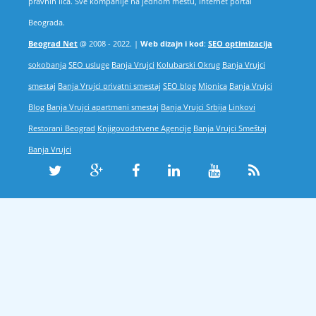
pravnih lica. Sve kompanije na jednom mestu, internet portal
Beograda.
Beograd Net
@ 2008 - 2022. |
Web dizajn i kod
:
SEO optimizacija
sokobanja
SEO usluge
Banja Vrujci
Kolubarski Okrug
Banja Vrujci
smestaj
Banja Vrujci privatni smestaj
SEO blog
Mionica
Banja Vrujci
Blog
Banja Vrujci apartmani smestaj
Banja Vrujci Srbija
Linkovi
Restorani Beograd
Knjigovodstvene Agencije
Banja Vrujci Smeštaj
Banja Vrujci