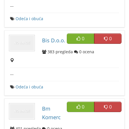
---
Odeća i obuća
0
0
Bis D.o.o.
383
pregleda
0
ocena
---
Odeća i obuća
0
0
Bm
Komerc
401
pregleda
0
ocena