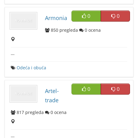
0
0
Armonia
850
pregleda
0
ocena
---
Odeća i obuća
0
0
Artel-
trade
817
pregleda
0
ocena
---