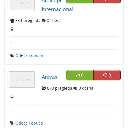
Amajlija
Internacional
844
pregleda
0
ocena
---
Odeća i obuća
0
0
Anivas
813
pregleda
0
ocena
---
Odeća i obuća