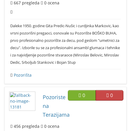
667
pregleda
0
ocena
Daleke 1950. godine Gita Predic-Nušic i curdjinka Markovic, kao
vrsni pozorišni pregaoci, osnovale su Pozorište BOŠKO BUHA,
prvo profesionalno pozorište za decu, pod geslom "umetnici za
decu". Izborile su se za profesionalni ansambl glumaca i tehnike
i za najvidjenije pozorišne stvaraoce (Miroslav Belovic, Miroslav
Dedic, Srboljub Stankovic i Bojan Stup
Pozorišta
0
0
Pozoriste
na
Terazijama
456
pregleda
0
ocena