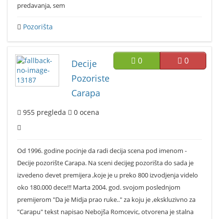
predavanja, sem
Pozorišta
0
0
Decije
Pozoriste
Carapa
955
pregleda
0
ocena
Od 1996. godine pocinje da radi decija scena pod imenom -
Decije pozorište Carapa. Na sceni decijeg pozorišta do sada je
izvedeno devet premijera ,koje je u preko 800 izvodjenja videlo
oko 180.000 dece!!! Marta 2004. god. svojom poslednjom
premijerom "Da je Midja prao ruke.." za koju je ,ekskluzivno za
"Carapu" tekst napisao Nebojša Romcevic, otvorena je stalna