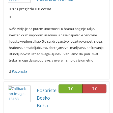
873
pregleda
0
ocena
Naša vizija je da putem umetnosti, u hramu boginje Talije,
sveštenickim naporom usadimo u naše najmladje osnovne
ljudske vrednosti kao što su: drugarstvo, pozrtvovanost, sloga,
hrabrost, pravdoljubivost, dostojanstvo, marljivost, poštovanje,
istinoljubivost i iznad svega - ljubav...Verujemo da ljudi i svet
treba i mogu da se poprave, a uvereni smo da je umetno
Pozorišta
0
0
Pozoriste
Bosko
Buha