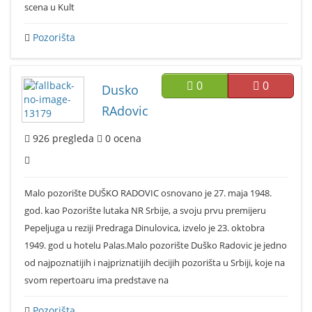
scena u Kult
Pozorišta
0
0
Dusko
RAdovic
926
pregleda
0
ocena
Malo pozorište DUŠKO RADOVIC osnovano je 27. maja 1948.
god. kao Pozorište lutaka NR Srbije, a svoju prvu premijeru
Pepeljuga u reziji Predraga Dinulovica, izvelo je 23. oktobra
1949. god u hotelu Palas.Malo pozorište Duško Radovic je jedno
od najpoznatijih i najpriznatijih decijih pozorišta u Srbiji, koje na
svom repertoaru ima predstave na
Pozorišta