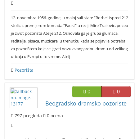
12. novembra 1956. godine, u maloj sali stare “Borbe” ispred 212
stolica, premijerom komada “Faust” u reziji Mire Trailovic, poceo
je zivot pozorišta Atelje 212. Osnovala ga je grupa glumaca,
reditelja, pisaca, muzicara, u trenutku kada se pojavila potreba
za pozorištem koje ce igrati novu avangardnu dramu od velikog
uticaja u Evropi u to vreme. Atelj
Pozorišta
0
0
Beogradsko dramsko pozoriste
797
pregleda
0
ocena