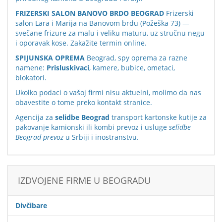
FRIZERSKI SALON BANOVO BRDO BEOGRAD
Frizerski
salon Lara i Marija na Banovom brdu (Požeška 73) —
svečane frizure za malu i veliku maturu, uz stručnu negu
i oporavak kose. Zakažite termin online.
SPIJUNSKA OPREMA
Beograd, spy oprema za razne
namene:
Prisluskivaci
, kamere, bubice, ometaci,
blokatori.
Ukolko podaci o vašoj firmi nisu aktuelni, molimo da nas
obavestite o tome preko
kontakt stranice
.
Agencija za
selidbe Beograd
transport kartonske kutije za
pakovanje kamionski ili kombi prevoz i usluge
selidbe
Beograd prevoz
u Srbiji i inostranstvu.
IZDVOJENE FIRME U BEOGRADU
Divčibare