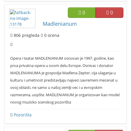
0
0
Madlenianum
806
pregleda
0
ocena
Opera i teatar MADLENIANUM osnovan je 1997. godine, kao
prva privatna opera u ovom delu Evrope. Osnivac i donator
MADLENIANUMA je gospodja Madlena Zepter, cija ulaganja u
kulturu i umetnost predstavljaju najveci savremeni mecenat u
ovoj oblasti, ne samo u našoj zemlji vec i u evropskim
razmerama, uopšte. MADLENIANUM je organizovan kao model
novog muzicko scenskog pozorišta
Pozorišta