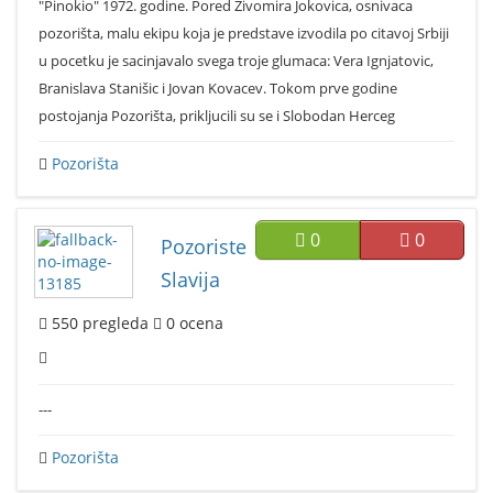
"Pinokio" 1972. godine. Pored Zivomira Jokovica, osnivaca
pozorišta, malu ekipu koja je predstave izvodila po citavoj Srbiji
u pocetku je sacinjavalo svega troje glumaca: Vera Ignjatovic,
Branislava Stanišic i Jovan Kovacev. Tokom prve godine
postojanja Pozorišta, prikljucili su se i Slobodan Herceg
Pozorišta
0
0
Pozoriste
Slavija
550
pregleda
0
ocena
---
Pozorišta