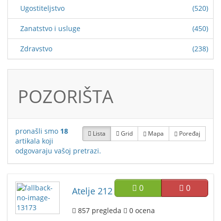
Ugostiteljstvo
(520)
Zanatstvo i usluge
(450)
Zdravstvo
(238)
POZORIŠTA
pronašli smo
18
Lista
Grid
Mapa
Poređaj
artikala koji
odgovaraju vašoj pretrazi.
0
0
Atelje 212
857
pregleda
0
ocena