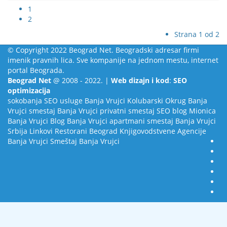
1
2
Strana 1 od 2
© Copyright 2022 Beograd Net. Beogradski adresar firmi
imenik pravnih lica. Sve kompanije na jednom mestu, internet
portal Beograda.
Beograd Net
@ 2008 - 2022. |
Web dizajn i kod
:
SEO
optimizacija
sokobanja
SEO usluge
Banja Vrujci
Kolubarski Okrug
Banja
Vrujci smestaj
Banja Vrujci privatni smestaj
SEO blog
Mionica
Banja Vrujci Blog
Banja Vrujci apartmani smestaj
Banja Vrujci
Srbija
Linkovi
Restorani Beograd
Knjigovodstvene Agencije
Banja Vrujci Smeštaj
Banja Vrujci