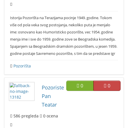
Istorija Pozorišta na Terazijama pocinje 1949. godine. Tokom
više od pola veka svog postojanja, nekoliko puta je menjalo
ime: osnovano kao Humoristicko pozorište, vec 1954. godine
menja ime i sve do 1959. godine zove se Beogradska komedija.
Spajanjem sa Beogradskim dramskim pozorištem, u jesen 1959.
godine postaje Savremeno pozorište, s tim da se predstave igr
Pozorišta
0
0
Pozoriste
Pan
Teatar
586
pregleda
0
ocena