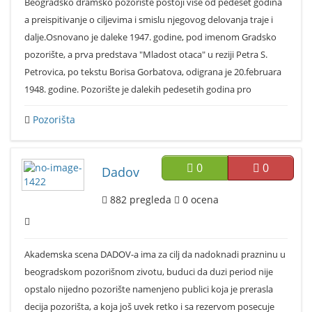
Beogradsko dramsko pozorište postoji više od pedeset godina
a preispitivanje o ciljevima i smislu njegovog delovanja traje i
dalje.Osnovano je daleke 1947. godine, pod imenom Gradsko
pozorište, a prva predstava "Mladost otaca" u reziji Petra S.
Petrovica, po tekstu Borisa Gorbatova, odigrana je 20.februara
1948. godine. Pozorište je dalekih pedesetih godina pro
Pozorišta
0
0
Dadov
882
pregleda
0
ocena
Akademska scena DADOV-a ima za cilj da nadoknadi prazninu u
beogradskom pozorišnom zivotu, buduci da duzi period nije
opstalo nijedno pozorište namenjeno publici koja je prerasla
decija pozorišta, a koja još uvek retko i sa rezervom posecuje