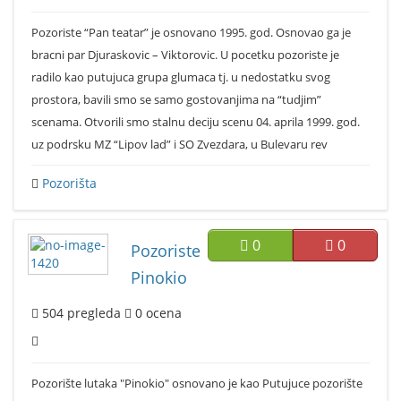
Pozoriste “Pan teatar” je osnovano 1995. god. Osnovao ga je
bracni par Djuraskovic – Viktorovic. U pocetku pozoriste je
radilo kao putujuca grupa glumaca tj. u nedostatku svog
prostora, bavili smo se samo gostovanjima na “tudjim”
scenama. Otvorili smo stalnu deciju scenu 04. aprila 1999. god.
uz podrsku MZ “Lipov lad” i SO Zvezdara, u Bulevaru rev
Pozorišta
0
0
Pozoriste
Pinokio
504
pregleda
0
ocena
Pozorište lutaka "Pinokio" osnovano je kao Putujuce pozorište