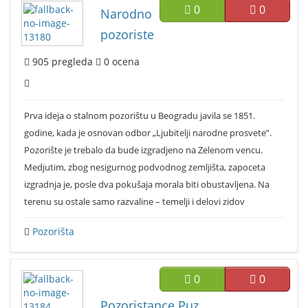
0
0
Narodno
pozoriste
905
pregleda
0
ocena
Prva ideja o stalnom pozorištu u Beogradu javila se 1851.
godine, kada je osnovan odbor „Ljubitelji narodne prosvete”.
Pozorište je trebalo da bude izgradjeno na Zelenom vencu.
Medjutim, zbog nesigurnog podvodnog zemljišta, zapoceta
izgradnja je, posle dva pokušaja morala biti obustavljena. Na
terenu su ostale samo razvaline – temelji i delovi zidov
Pozorišta
0
0
Pozoristance Puz