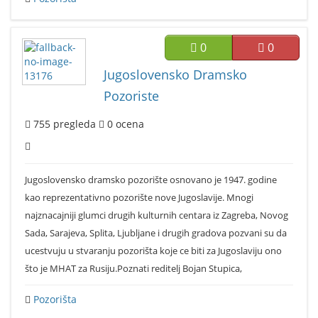
0
0
Jugoslovensko Dramsko
Pozoriste
755
pregleda
0
ocena
Jugoslovensko dramsko pozorište osnovano je 1947. godine
kao reprezentativno pozorište nove Jugoslavije. Mnogi
najznacajniji glumci drugih kulturnih centara iz Zagreba, Novog
Sada, Sarajeva, Splita, Ljubljane i drugih gradova pozvani su da
ucestvuju u stvaranju pozorišta koje ce biti za Jugoslaviju ono
što je MHAT za Rusiju.Poznati reditelj Bojan Stupica,
Pozorišta