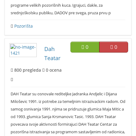
programe velikih pozorišnih kuca. Igrajuci, dakle, za
srednjoškolsku publiku, DADOV pre svega, pruza prvu p
Pozorišta
0
0
Dah
Teatar
800
pregleda
0
ocena
DAH Teatar su osnovale rediteljke Jadranka Andjelic i Dijana
Miloševic 1991. iz potrebe za temeljnim istrazivackim radom. Od
samog osnivanja 1991. njima se pridruzuje glumica Maja Mitic a
od 1993. glumica Sanja Krsmanovic Tasic. 1993. DAH Teatar
povecava svoje aktivnosti formirajuci DAH Teatar Centar za
pozorišna istrazivanja sa programom sastavljenim od radionica,