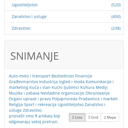
Ugostiteljstvo
(520)
Zanatstvo i usluge
(450)
Zdravstvo
(238)
SNIMANJE
Auto-moto i transport
Bezbednost
Finansije
Građevinarstvo
Industrija
Izgled i moda
Komunikacije i
marketing
Kuća i stan
Kućni ljubimci
Kultura
Mediji
Muzika i zabava
Nevladine organizacije
Obrazovanje
Organi uprave i pravo
Poljoprivreda
Prodavnice i marketi
Religija
Sport i rekreacija
Ugostiteljstvo
Zanatstvo i
usluge
Zdravstvo
pronašli smo
1
artikala koji
Lista
Grid
Mapa
odgovaraju vašoj pretrazi.