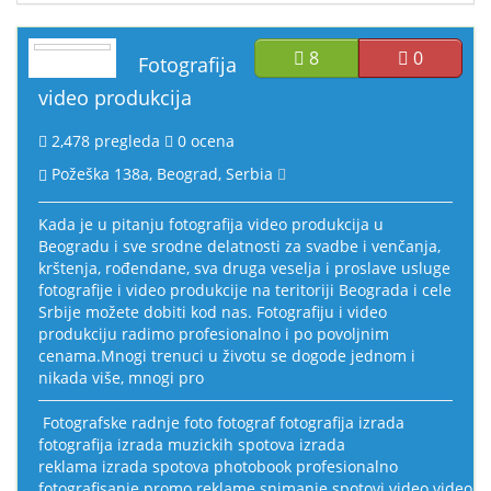
8
0
Izdvojeno
Fotografija
video produkcija
2,478
pregleda
0
ocena
Požeška 138a, Beograd, Serbia
Kada je u pitanju fotografija video produkcija u
Beogradu i sve srodne delatnosti za svadbe i venčanja,
krštenja, rođendane, sva druga veselja i proslave usluge
fotografije i video produkcije na teritoriji Beograda i cele
Srbije možete dobiti kod nas. Fotografiju i video
produkciju radimo profesionalno i po povoljnim
cenama.Mnogi trenuci u životu se dogode jednom i
nikada više, mnogi pro
Fotografske radnje
foto
fotograf
fotografija
izrada
fotografija
izrada muzickih spotova
izrada
reklama
izrada spotova
photobook
profesionalno
fotografisanje
promo
reklame
snimanje
spotovi
video
video