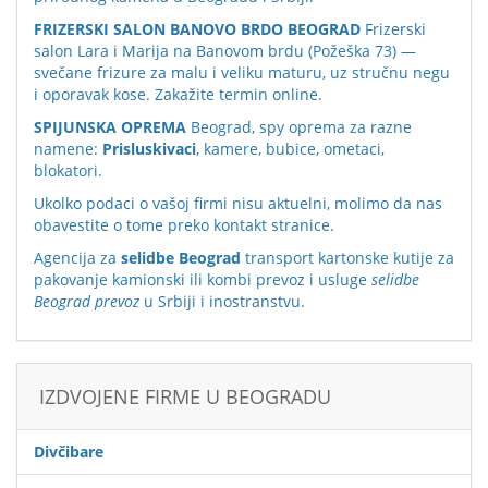
FRIZERSKI SALON BANOVO BRDO BEOGRAD
Frizerski
salon Lara i Marija na Banovom brdu (Požeška 73) —
svečane frizure za malu i veliku maturu, uz stručnu negu
i oporavak kose. Zakažite termin online.
SPIJUNSKA OPREMA
Beograd, spy oprema za razne
namene:
Prisluskivaci
, kamere, bubice, ometaci,
blokatori.
Ukolko podaci o vašoj firmi nisu aktuelni, molimo da nas
obavestite o tome preko
kontakt stranice
.
Agencija za
selidbe Beograd
transport kartonske kutije za
pakovanje kamionski ili kombi prevoz i usluge
selidbe
Beograd prevoz
u Srbiji i inostranstvu.
IZDVOJENE FIRME U BEOGRADU
Divčibare