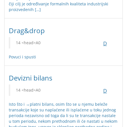
čiji cilj je određivanje formalnih kvaliteta industrijski
proizvedenih […]
Drag&drop
D
Povuci i spusti
Devizni bilans
D
Isto što i →platni bilans, osim što se u njemu beleže
transakcije koje su naplaćene ili isplaćene u toku jednog
perioda nezavisno od toga da li su te transakcije nastale
u tom periodu, nekom prethodnom ili će nastati u nekom
budućem (npr. ugovor je sklopljen prethodne godine i