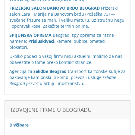
FRIZERSKI SALON BANOVO BRDO BEOGRAD
Frizerski
salon Lara i Marija na Banovom brdu (Požeška 73) —
svečane frizure za malu i veliku maturu, uz stručnu negu
i oporavak kose. Zakažite termin online.
SPIJUNSKA OPREMA
Beograd, spy oprema za razne
namene:
Prisluskivaci
, kamere, bubice, ometaci,
blokatori.
Ukolko podaci o vašoj firmi nisu aktuelni, molimo da nas
obavestite o tome preko
kontakt stranice
.
Agencija za
selidbe Beograd
transport kartonske kutije za
pakovanje kamionski ili kombi prevoz i usluge
selidbe
Beograd prevoz
u Srbiji i inostranstvu.
IZDVOJENE FIRME U BEOGRADU
Divčibare