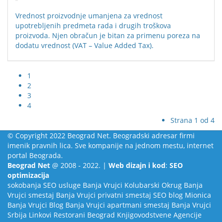
Vrednost proizvodnje umanjena za vrednost
upotrebljenih predmeta rada i drugih troškova
proizvoda. Njen obračun je bitan za primenu poreza na
dodatu vrednost (VAT – Value Added Tax).
1
2
3
4
Strana 1 od 4
© Copyright 2022 Beograd Net. Beogradski adresar firmi
imenik pravnih lica. Sve kompanije na jednom mestu, internet
portal Beograda.
Beograd Net
@ 2008 - 2022. |
Web dizajn i kod
:
SEO
optimizacija
sokobanja
SEO usluge
Banja Vrujci
Kolubarski Okrug
Banja
Vrujci smestaj
Banja Vrujci privatni smestaj
SEO blog
Mionica
Banja Vrujci Blog
Banja Vrujci apartmani smestaj
Banja Vrujci
Srbija
Linkovi
Restorani Beograd
Knjigovodstvene Agencije