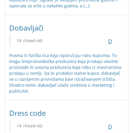
isporuke se vrše u nekoliko godina, a […]
Dobavljači
D
Pravna ili fizička lica koja isporučuju robu kupcima. To
mogu bitiproizvođačka preduzeća koja prodaju vlastite
proizvode ili uvozna preduzeća koja robu iz inostranstva
prodaju u zemlji. Da bi pridobio stalne kupce, dobavljač
se u razvijenim privredama bavi istraživanjem tržišta.
Shodno tome, dobavljač ulaže sredstva u marketing i
publicitet.
Dress code
D