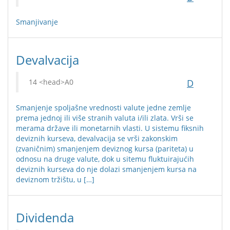
Smanjivanje
Devalvacija
D
Smanjenje spoljašne vrednosti valute jedne zemlje
prema jednoj ili više stranih valuta i/ili zlata. Vrši se
merama države ili monetarnih vlasti. U sistemu fiksnih
deviznih kurseva, devalvacija se vrši zakonskim
(zvaničnim) smanjenjem deviznog kursa (pariteta) u
odnosu na druge valute, dok u sitemu fluktuirajućih
deviznih kurseva do nje dolazi smanjenjem kursa na
deviznom tržištu, u […]
Dividenda