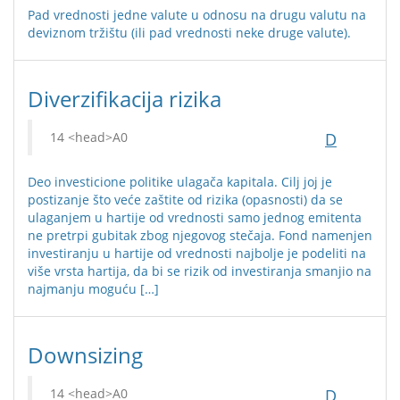
Pad vrednosti jedne valute u odnosu na drugu valutu na
deviznom tržištu (ili pad vrednosti neke druge valute).
Diverzifikacija rizika
D
Deo investicione politike ulagača kapitala. Cilj joj je
postizanje što veće zaštite od rizika (opasnosti) da se
ulaganjem u hartije od vrednosti samo jednog emitenta
ne pretrpi gubitak zbog njegovog stečaja. Fond namenjen
investiranju u hartije od vrednosti najbolje je podeliti na
više vrsta hartija, da bi se rizik od investiranja smanjio na
najmanju moguću […]
Downsizing
D