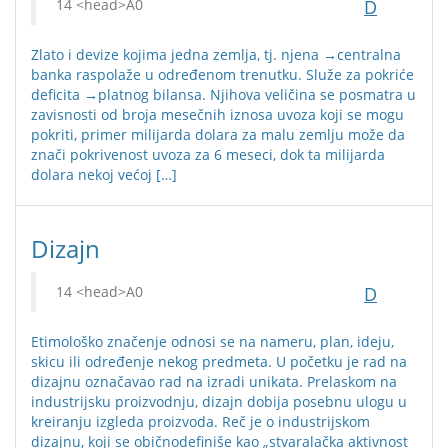
D
Zlato i devize kojima jedna zemlja, tj. njena →centralna
banka raspolaže u određenom trenutku. Služe za pokriće
deficita →platnog bilansa. Njihova veličina se posmatra u
zavisnosti od broja mesečnih iznosa uvoza koji se mogu
pokriti, primer milijarda dolara za malu zemlju može da
znači pokrivenost uvoza za 6 meseci, dok ta milijarda
dolara nekoj većoj […]
Dizajn
D
Etimološko značenje odnosi se na nameru, plan, ideju,
skicu ili određenje nekog predmeta. U početku je rad na
dizajnu označavao rad na izradi unikata. Prelaskom na
industrijsku proizvodnju, dizajn dobija posebnu ulogu u
kreiranju izgleda proizvoda. Reč je o industrijskom
dizajnu, koji se običnodefiniše kao „stvaralačka aktivnost