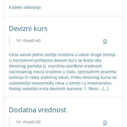
Kodeks odevanja
Devizni kurs
D
Cena valute jedne zemlje izražena u valuti druge zemlje.
U normalnim prilikama devizni kurs se kreće oko
deviznog pariteta tj. zvanično utvrđene vrednosti
nacionalnog novca izražene u zlatu, specijalnim pravima
vučenja ili nekoj stabilnoj valuti. Preko deviznog kursa se
uspostavlja vezaizmeđu cena u zemlji i u inostranstvu.
Postoji nekoliko vrsta deviznih kurseva: 1. fiksni – […]
Dodatna vrednost
D