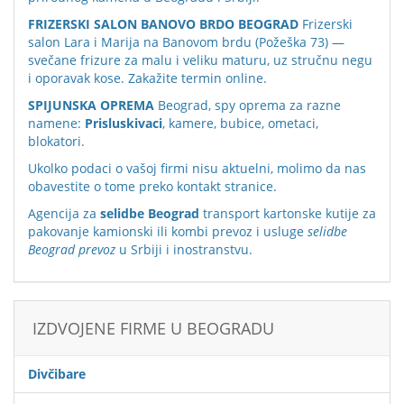
FRIZERSKI SALON BANOVO BRDO BEOGRAD
Frizerski
salon Lara i Marija na Banovom brdu (Požeška 73) —
svečane frizure za malu i veliku maturu, uz stručnu negu
i oporavak kose. Zakažite termin online.
SPIJUNSKA OPREMA
Beograd, spy oprema za razne
namene:
Prisluskivaci
, kamere, bubice, ometaci,
blokatori.
Ukolko podaci o vašoj firmi nisu aktuelni, molimo da nas
obavestite o tome preko
kontakt stranice
.
Agencija za
selidbe Beograd
transport kartonske kutije za
pakovanje kamionski ili kombi prevoz i usluge
selidbe
Beograd prevoz
u Srbiji i inostranstvu.
IZDVOJENE FIRME U BEOGRADU
Divčibare