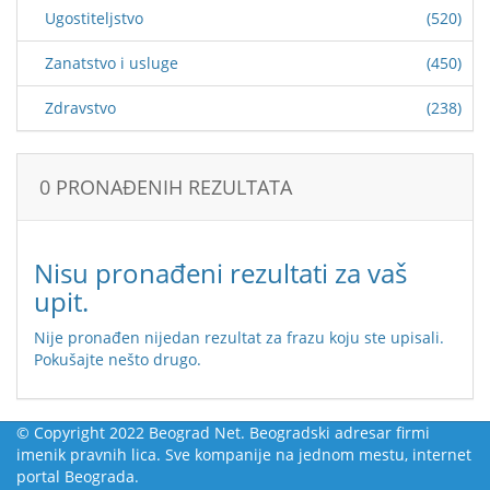
Ugostiteljstvo
(520)
Zanatstvo i usluge
(450)
Zdravstvo
(238)
0 PRONAĐENIH REZULTATA
Nisu pronađeni rezultati za vaš
upit.
Nije pronađen nijedan rezultat za frazu koju ste upisali.
Pokušajte nešto drugo.
© Copyright 2022 Beograd Net. Beogradski adresar firmi
imenik pravnih lica. Sve kompanije na jednom mestu, internet
portal Beograda.