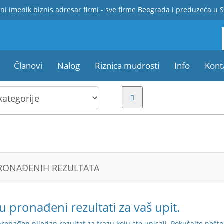
ni imenik biznis adresar firmi - sve firme Beograda i preduzeća u S
Članovi
Nalog
Riznica mudrosti
Info
Kont
RONAĐENIH REZULTATA
u pronađeni rezultati za vaš upit.
pronađen nijedan rezultat za frazu koju ste upisali. Pokušajte nešto