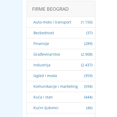
FIRME BEOGRAD
Auto-moto i transport
(1.150)
Bezbednost
(37)
Finansije
(289)
Građevinarstvo
(2.908)
Industrija
(2.437)
Izgled i moda
(359)
Komunikacije i marketing
(594)
Kuća i stan
(444)
Kućni ljubimci
(46)