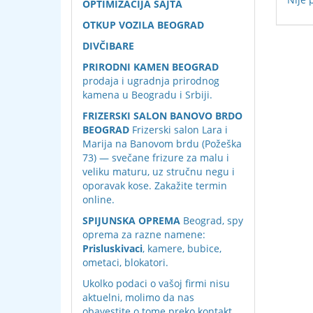
OPTIMIZACIJA SAJTA
OTKUP VOZILA BEOGRAD
DIVČIBARE
PRIRODNI KAMEN BEOGRAD
prodaja i ugradnja prirodnog
kamena u Beogradu i Srbiji.
FRIZERSKI SALON BANOVO BRDO
BEOGRAD
Frizerski salon Lara i
Marija na Banovom brdu (Požeška
73) — svečane frizure za malu i
veliku maturu, uz stručnu negu i
oporavak kose. Zakažite termin
online.
SPIJUNSKA OPREMA
Beograd, spy
oprema za razne namene:
Prisluskivaci
, kamere, bubice,
ometaci, blokatori.
Ukolko podaci o vašoj firmi nisu
aktuelni, molimo da nas
obavestite o tome preko
kontakt