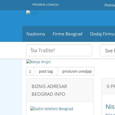
PROMENI LOKACIJU
Poslov
Naslovna
Firme Beograd
Dodaj Firmu
post tag
prislusni uredjaji
BIZNIS ADRESAR
0 P
BEOGRAD INFO
Nis
Nije 